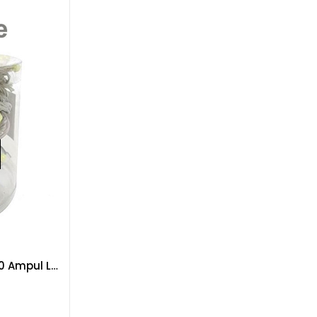
Yılbaşı Şeffaf Kablo 10m 100 Ampul Led Işık Beyaz Eklenebilir