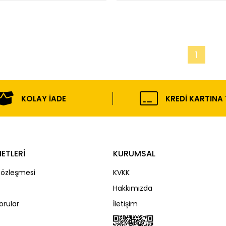
1
KOLAY İADE
KREDI KARTINA
ETLERİ
KURUMSAL
Sözleşmesi
KVKK
Hakkımızda
orular
İletişim