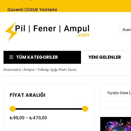
Güvenli
ÖDEME
Yöntemi
Hızlı Kargo
Ücretsiz İade Garantisi
TÜM KATEGORILER
YENİ GELENLER
Anasayfa
>
Ampul
>
Yılbaşı Işığı Parti Süsü
Fiyata Göre (
FIYAT ARALIĞI
₺99,00 - ₺470,00