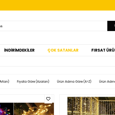
İNDİRİMDEKİLER
ÇOK SATANLAR
FIRSAT ÜRÜ
Artan)
Fiyata Göre (Azalan)
Ürün Adına Göre (A>Z)
Ürün Adın