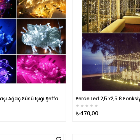
10 Metre Yılbaşı Ağaç Süsü Işığı Şeffaf Kablolu Led Işıklar
★
★
★
★
★
₺470,00