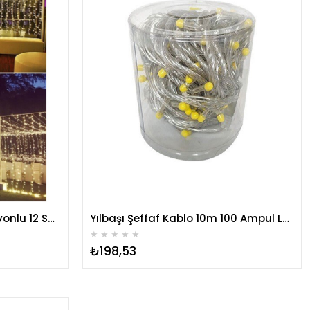
Perde Led 2,5 x2,5 8 Fonksiyonlu 12 Saçaklı 180 Ledli Kablolu Fişli
Yılbaşı Şeffaf Kablo 10m 100 Ampul Led Işık Sarı Eklenebilir
★
★
★
★
★
₺198,53