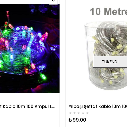
TÜKENDI
Yılbaşı Şeffaf Kablo 10m 100 Ampul Led Işık RGB Renkli Eklenebilir
★
★
★
★
★
₺99,00