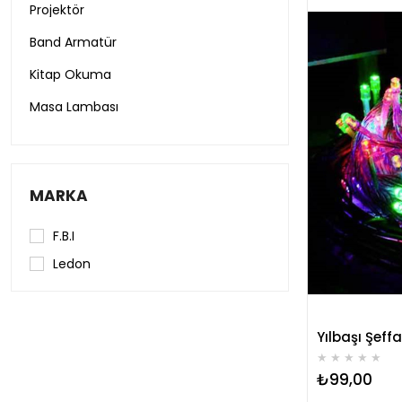
Projektör
Band Armatür
Kitap Okuma
Masa Lambası
Led Ampul
MARKA
F.B.I
Ledon
★
★
★
★
★
₺99,00