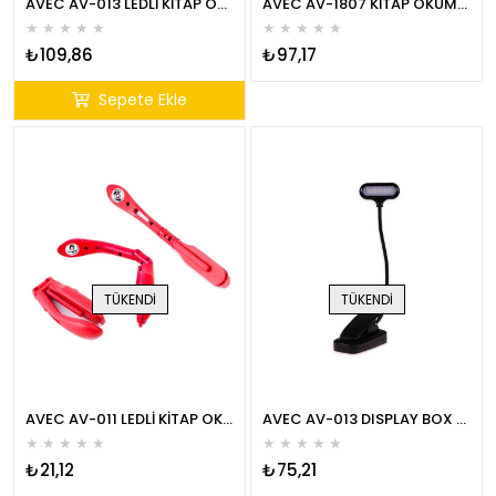
AVEC AV-013 LEDLİ KİTAP OKUMA LAMBASI
AVEC AV-1807 KİTAP OKUMA LAMBASI
★
★
★
★
★
★
★
★
★
★
₺109,86
₺97,17
Sepete Ekle
TÜKENDI
TÜKENDI
AVEC AV-011 LEDLİ KİTAP OKUMA LAMBASI
AVEC AV-013 DISPLAY BOX LEDLİ KİTAP OKUMA LAMBASI
★
★
★
★
★
★
★
★
★
★
₺21,12
₺75,21