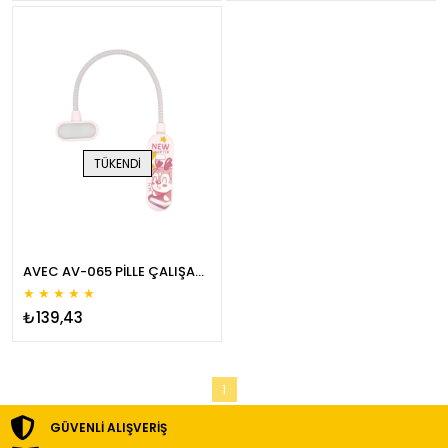
TÜKENDI
AVEC AV-065 PİLLE ÇALIŞAN KİTAP OKUMA LAMBASI
★
★
★
★
★
₺139,43
1
GÜVENLI ALIŞVERIŞ