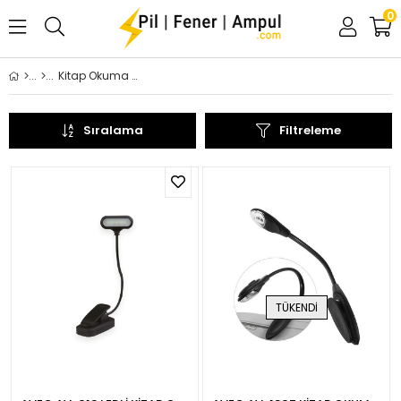
0
Kitap Okuma Lambaları
Sıralama
Filtreleme
TÜKENDI