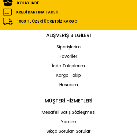
KOLAY İADE
KREDI KARTINA TAKSIT
1000 TL ÜZERI ÜCRETSIZ KARGO
ALIŞVERİŞ BİLGİLERİ
Siparişlerim
Favoriler
İade Taleplerim
Kargo Takip
Hesabım
MÜŞTERİ HİZMETLERİ
Mesafeli Satış Sözleşmesi
Yardım
Sıkça Sorulan Sorular