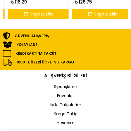
₺118,29
₺126,75
Sepete Ekle
Sepete Ekle
GÜVENLI ALIŞVERIŞ
KOLAY İADE
KREDI KARTINA TAKSIT
1000 TL ÜZERI ÜCRETSIZ KARGO
ALIŞVERİŞ BİLGİLERİ
Siparişlerim
Favoriler
İade Taleplerim
Kargo Takip
Hesabım