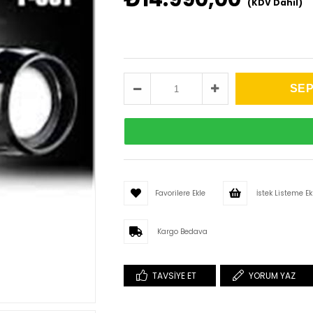
(KDV Dahil)
Favorilere Ekle
İstek Listeme Ek
Kargo Bedava
TAVSIYE ET
YORUM YAZ