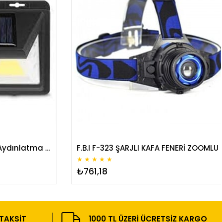
F.B.I 52 Led Solar Bahçe Aydınlatma Hareket Sensörlü Su Geçirmez
F.B.I F-323 ŞARJLI KAFA FENERİ ZOOMLU
★
★
★
★
★
₺761,18
 TAKSIT
1000 TL ÜZERI ÜCRETSIZ KARGO