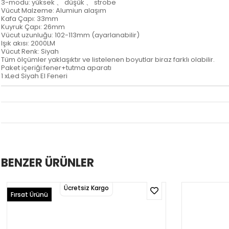
3-modu: yüksek 、 düşük 、 strobe
Vücut Malzeme: Alumiun alaşım
Kafa Çapı: 33mm
Kuyruk Çapı: 26mm
Vücut uzunluğu: 102-113mm (ayarlanabilir)
Işık akısı: 2000LM
Vücut Renk: Siyah
Tüm ölçümler yaklaşıktır ve listelenen boyutlar biraz farklı olabilir.
Paket içeriği:fener+tutma aparatı
1 xLed Siyah El Feneri
BENZER ÜRÜNLER
Ücretsiz Kargo
Fırsat Ürünü