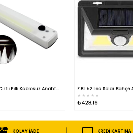
Mıknatıslı Cırtlı Pilli Kablosuz Anahtarlı LED Lamba
★
★
★
★
★
₺428,16
KOLAY İADE
KREDI KARTINA