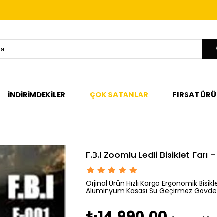
İNDİRİMDEKİLER
ÇOK SATANLAR
FIRSAT ÜRÜ
F.B.I Zoomlu Ledli Bisiklet Farı
Orjinal Ürün Hızlı Kargo Ergonomik Bisik
Alüminyum Kasası Su Geçirmez Gövdesi
₺14.990,00