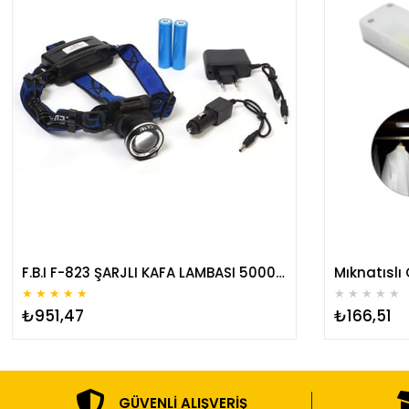
F.B.I F-823 ŞARJLI KAFA LAMBASI 5000 LUMEN
★
★
★
★
★
★
★
★
★
★
₺951,47
₺166,51
GÜVENLI ALIŞVERIŞ