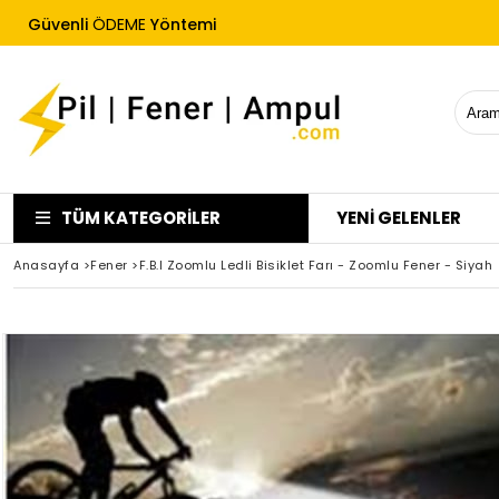
Güvenli
ÖDEME
Yöntemi
Hızlı Kargo
Ücretsiz İade Garantisi
TÜM KATEGORILER
YENİ GELENLER
Anasayfa
>
Fener
>
F.B.I Zoomlu Ledli Bisiklet Farı - Zoomlu Fener - Siyah