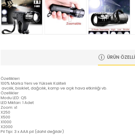
ÜRÜN ÖZELLI
Özellikleri
100% Marka Yeni ve Yüksek Kaliteli
avcılık, bisiklet, dağcılık, kamp ve açık hava etkinliği vb.
Özellikler
Modu LED: Q5
LED Miktarı: 1 Adet
Zoom: x1
X250
X500
X1000
X2000
Pil Tipi: 3 x AAA pil (dahil değildir)