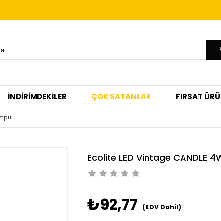
İNDİRİMDEKİLER
ÇOK SATANLAR
FIRSAT ÜRÜ
Ampul
Ecolite LED Vintage CANDLE 4
₺92,77
(KDV Dahil)