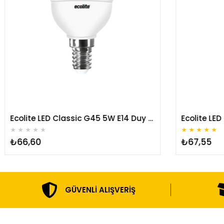
Ecolite LED Classic G45 5W E14 Duy Ampul
★
★
★
★
★
★
★
★
★
★
₺66,60
₺67,55
GÜVENLI ALIŞVERIŞ