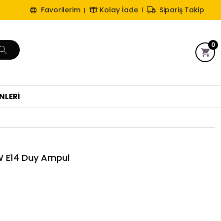
Favorilerim
Kolay İade
Sipariş Takip
0
NLERİ
W E14 Duy Ampul