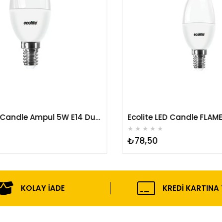
Ecolite LED Candle Ampul 5W E14 Duy Ampul
★
★
★
★
★
₺78,50
KOLAY İADE
KREDI KARTINA