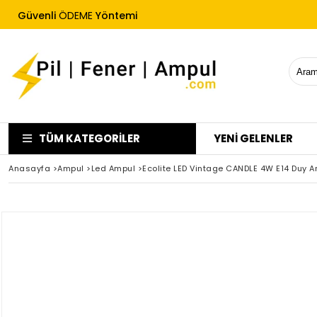
Güvenli
ÖDEME
Yöntemi
Hızlı Kargo
Ücretsiz İade Garantisi
TÜM KATEGORILER
YENİ GELENLER
Anasayfa
>
Ampul
>
Led Ampul
>
Ecolite LED Vintage CANDLE 4W E14 Duy 