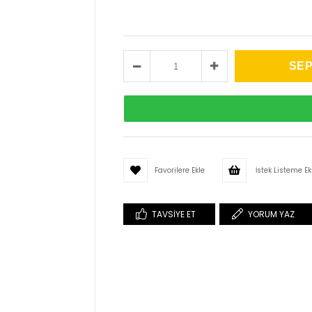
Favorilere Ekle
İstek Listeme Ek
TAVSIYE ET
YORUM YAZ