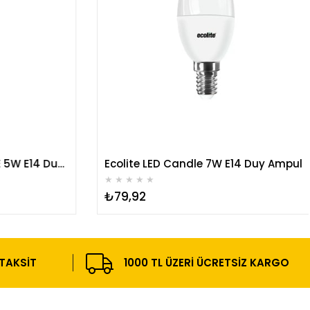
Ecolite LED Candle FLAME 5W E14 Duy Ampul
Ecolite LED Candle 7W E14 Duy Ampul
★
★
★
★
★
₺79,92
 TAKSIT
1000 TL ÜZERI ÜCRETSIZ KARGO